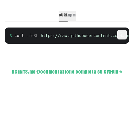
cURL
npm
$
curl
 -fsSL 
https://raw.githubusercontent.com/mindi
AGENTS.md
·
Documentazione completa su GitHub
→