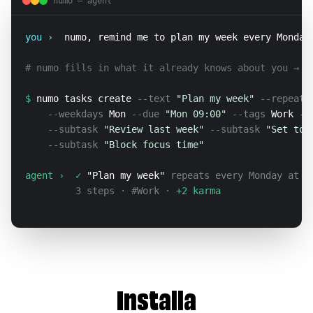
numo — agent
you ›  
numo, remind me to plan my week every Monday
# numo fills in what it already knows about you → 
0
$ 
numo tasks create
 --text 
"Plan my week"
 --repeat 
    --weekdays 
Mon
 --due 
"Mon 09:00"
 --tags 
Work
 --
    --subtask 
"Review last week"
 --subtask 
"Set top
    --subtask 
"Block focus time"
agent ›  
✓ 
"Plan my week"
 repeats every Monday at 0
         3 steps · #Work · 
+2 karma
Installa