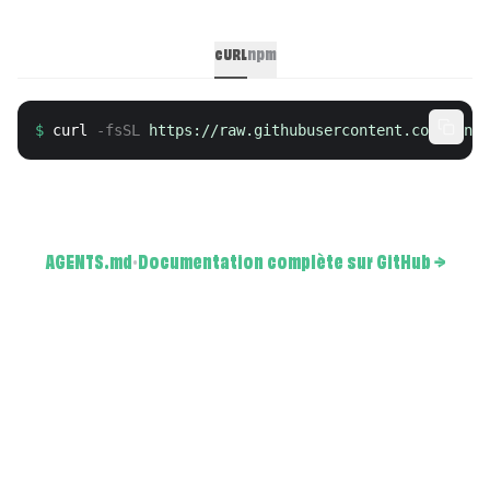
cURL
npm
$
curl
 -fsSL 
https://raw.githubusercontent.com/mindi
AGENTS.md
·
Documentation complète sur GitHub
→