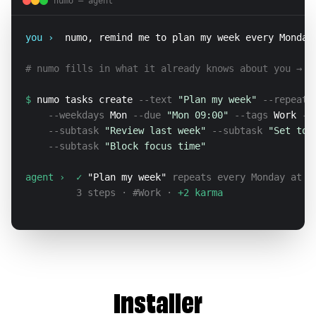
numo — agent
you ›  
numo, remind me to plan my week every Monday
# numo fills in what it already knows about you → 
0
$ 
numo tasks create
 --text 
"Plan my week"
 --repeat 
    --weekdays 
Mon
 --due 
"Mon 09:00"
 --tags 
Work
 --
    --subtask 
"Review last week"
 --subtask 
"Set top
    --subtask 
"Block focus time"
agent ›  
✓ 
"Plan my week"
 repeats every Monday at 0
         3 steps · #Work · 
+2 karma
Installer