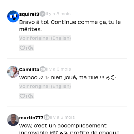
squirel3
il y a 3 mois
2
Bravo à toi. Continue comme ça, tu le
mérites.
Voir l'original (English)
1
Camilita
il y a 3 mois
36
Wohoo 🎉 ✨ bien joué, ma fille !!! 💪😝
Voir l'original (English)
1
martin777
il y a 3 mois
36
Wow, c'est un accomplissement
incroyable 🙌🏻🔥🥳 profite de chaque