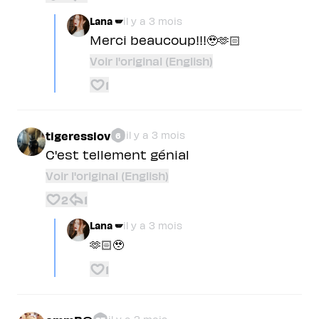
Lana 🪽
il y a 3 mois
Merci beaucoup!!!🥹🫶🏻
Voir l'original (English)
1
tigeresslov
il y a 3 mois
6
C'est tellement génial
Voir l'original (English)
2
1
Lana 🪽
il y a 3 mois
🫶🏻🥹
1