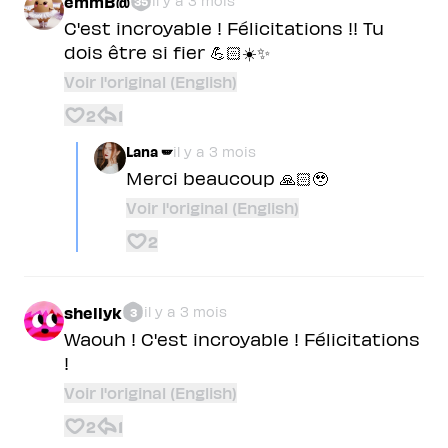
emmB@
il y a 3 mois
35
C'est incroyable ! Félicitations !! Tu
dois être si fier 💪🏻☀️✨
Voir l'original (English)
2
1
Lana 🪽
il y a 3 mois
Merci beaucoup 🙏🏻🥹
Voir l'original (English)
2
shellyk
il y a 3 mois
3
Waouh ! C'est incroyable ! Félicitations
!
Voir l'original (English)
2
1