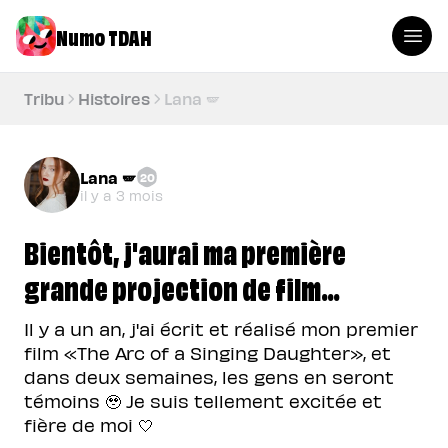
Numo TDAH
Tribu
Histoires
Lana 🪽
Lana 🪽
20
il y a 3 mois
Bientôt, j'aurai ma première
grande projection de film…
Il y a un an, j'ai écrit et réalisé mon premier
film «The Arc of a Singing Daughter», et
dans deux semaines, les gens en seront
témoins 🥹 Je suis tellement excitée et
fière de moi 🤍