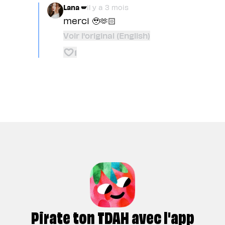
Lana 🪽
il y a 3 mois
merci 🥹🫶🏻
Voir l'original (English)
1
Pirate ton TDAH avec l'app