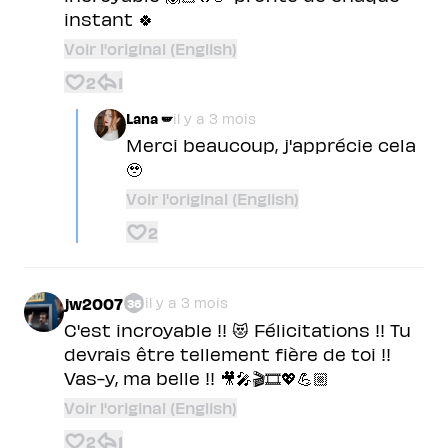
instant 🍀
Voir l'original (English)
2
1
Lana 🪽
il y a 3 mois
Merci beaucoup, j'apprécie cela
🥹
Voir l'original (English)
2
jw2007
il y a 3 mois
36
C'est incroyable !! 😻 Félicitations !! Tu
devrais être tellement fière de toi !!
Vas-y, ma belle !! 🎥🎤🎬🎞️💖💪🏼
Voir l'original (English)
2
1