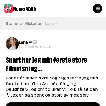
Numo ADHD
Stamme
Historier
Lana 🪽
Lana 🪽
20
for 3 måneder siden
Snart har jeg min første store
filmvisning…
For et år siden skrev og regisserte jeg min
første film «The Arc of a Singing
Daughter», og om to uker vil folk få se den
🥹 Jeg er så spent og stolt av meg selv 🤍