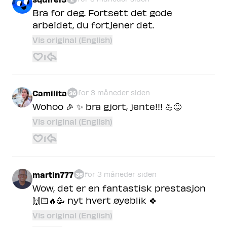
Bra for deg. Fortsett det gode
arbeidet, du fortjener det.
Vis original (English)
1
Camilita
for 3 måneder siden
36
Wohoo 🎉 ✨ bra gjort, jente!!! 💪😝
Vis original (English)
1
martin777
for 3 måneder siden
36
Wow, det er en fantastisk prestasjon
🙌🏻🔥🥳 nyt hvert øyeblik 🍀
Vis original (English)