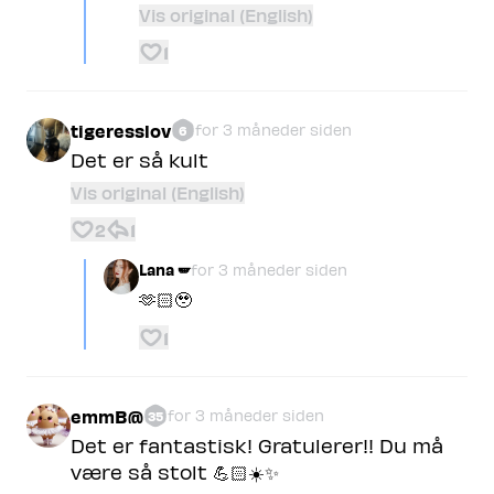
Vis original (English)
1
tigeresslov
for 3 måneder siden
6
Det er så kult
Vis original (English)
2
1
Lana 🪽
for 3 måneder siden
🫶🏻🥹
1
emmB@
for 3 måneder siden
35
Det er fantastisk! Gratulerer!! Du må
være så stolt 💪🏻☀️✨