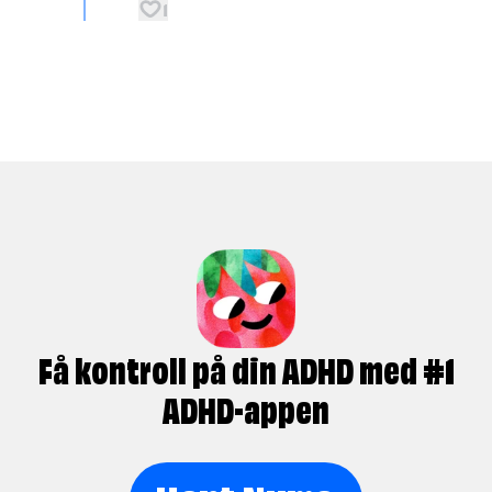
1
Få kontroll på din ADHD med #1
ADHD-appen