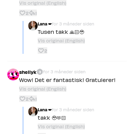
Vis original (English)
2
1
Lana 🪽
for 3 måneder siden
Tusen takk 🙏🏻🥹
Vis original (English)
2
shellyk
for 3 måneder siden
3
Wow! Det er fantastisk! Gratulerer!
Vis original (English)
2
1
Lana 🪽
for 3 måneder siden
takk 🥹🫶🏻
Vis original (English)