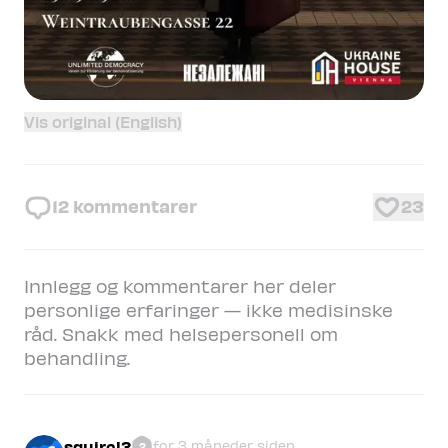
Vis original (English)
12
kommentarer
23
Innlegg og kommentarer her deler
personlige erfaringer — ikke medisinske
råd. Snakk med helsepersonell om
behandling.
squirel3
for 3 måneder siden
2