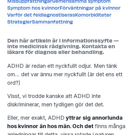
Missuppfattningar
Gemensamma symptom
Symptom hos kvinnor
Förväntningar på kvinnor
Varför det feldiagnostiseras
Komorbiditeter
Strategier
Sammanfattning
Den här artikeln är i informationssyfte —
inte medicinsk rådgivning. Kontakta en
läkare för diagnos eller behandling.
ADHD är redan ett nyckfullt odjur. Men tänk
om… det var ännu mer nyckfullt (är det ens ett
ord?)
Visst, vi trodde kanske att ADHD inte
diskriminerar, men tydligen gör det det.
Eller, mer exakt, ADHD
yttrar sig annorlunda
hos kvinnor än hos män. Och det
finns många
anledningar till detta, vissa rotade i naturen