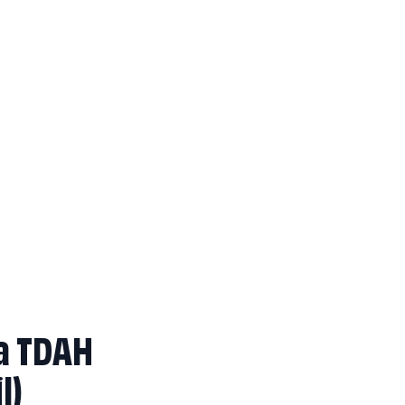
ra TDAH
l)