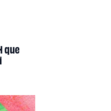
H que
i