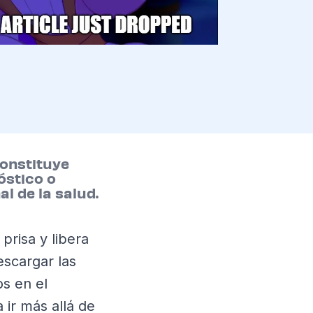
constituye
óstico o
l de la salud.
prisa y libera
escargar las
s en el
a ir más allá de