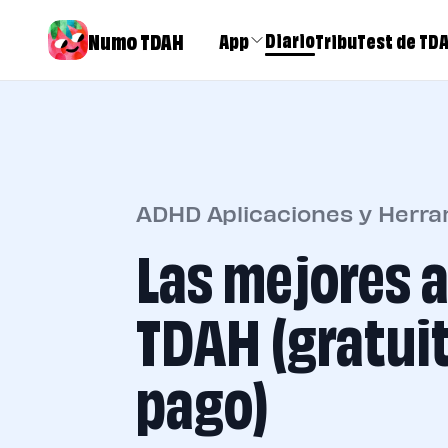
Numo TDAH
Diario
App
Tribu
Test de TD
ADHD Aplicaciones y Herr
Las mejores 
TDAH (gratuit
pago)