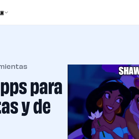
AH
amientas
apps para
as y de