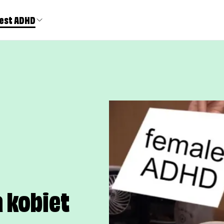
est ADHD
a kobiet