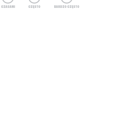
CZASAMI
CZĘSTO
BARDZO CZĘSTO
o powodu osiągają więcej od Ciebie?
mocjami i ogarnianiu wszystkiego, przez co nie 
rganizować lub wdrożyć w życie?