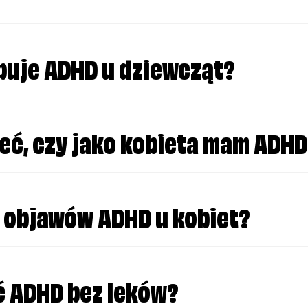
 środku dnia, kiedy wszystko nagle staje się pr
puje ADHD u dziewcząt?
ać normalnie", ale w głębi duszy masz poczucie 
eć, czy jako kobieta mam ADH
nie oddzwaniasz, nie wysyłasz podziękowań ani k
a objawów ADHD u kobiet?
ć ADHD bez leków?