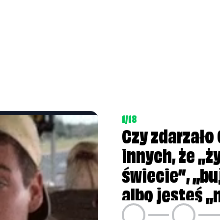
sz we własnym świecie”, „bujasz w obłokach” albo 
1/18
ego życia i ciężko Ci sprostać jego codziennym
Czy zdarzało 
innych, że „
świecie”, „b
ę ogarniać swoje życie?
albo jesteś 