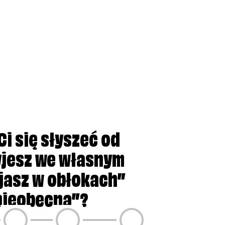
jesteś „nieobecna”?
 wymaganiom?
Ci się słyszeć od
żyjesz we własnym
ujasz w obłokach”
„nieobecna”?