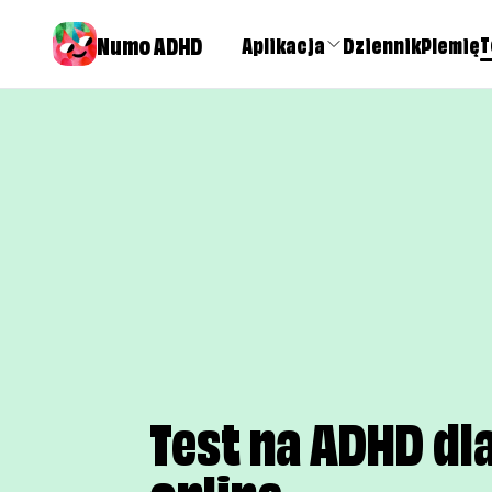
Numo ADHD
T
Aplikacja
Dziennik
Plemię
Test na ADHD dl
online