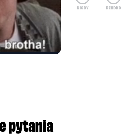
NIGDY
RZADKO
 zapraszać gości?
tałceniu i inteligencji z jakiegoś tajemniczeg
bach zachowania organizacji, radzeniu sobie z e
niż u innych, ale brakuje Ci zdolności, by je zo
e pytania