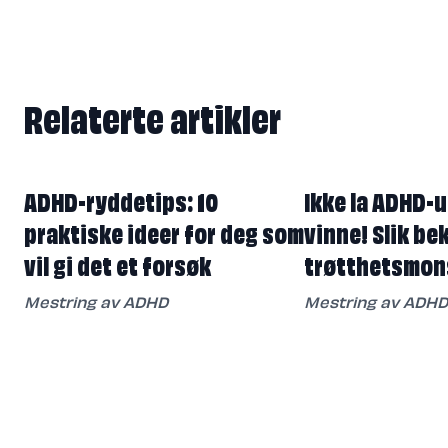
Relaterte artikler
Relaterte artikler
ADHD-ryddetips: 10
Ikke la ADHD-
praktiske ideer for deg som
vinne! Slik be
vil gi det et forsøk
trøtthetsmon
Mestring av ADHD
Mestring av ADHD