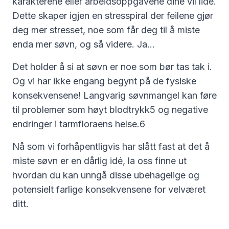
karakterene eller arbeidsoppgavene dine vil lide.
Dette skaper igjen en stresspiral der feilene gjør
deg mer stresset, noe som får deg til å miste
enda mer søvn, og så videre. Ja...
Det holder å si at søvn er noe som bør tas tak i.
Og vi har ikke engang begynt på de fysiske
konsekvensene! Langvarig søvnmangel kan føre
til problemer som høyt blodtrykk5 og negative
endringer i tarmfloraens helse.6
Nå som vi forhåpentligvis har slått fast at det å
miste søvn er en dårlig idé, la oss finne ut
hvordan du kan unngå disse ubehagelige og
potensielt farlige konsekvensene for velværet
ditt.