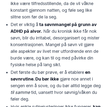
ikke være tilfredsstillende, da de vil våkne
konstant gjennom natten, og føle seg like
slitne som før de la seg.
Det er viktig å
ta søvnmangel på grunn av
ADHD på alvor.
Når du kronisk ikke får nok
søvn, blir du irritabel, desorganisert og mister
konsentrasjonen. Mangel på søvn vil gjøre
alle aspekter av livet mer utfordrende enn de
burde være, og kan til og med påvirke din
fysiske helse på lang sikt.
Det første du bør prøve, er å etablere
en
søvnrutine. Du bør ikke
gjøre noe annet i
sengen enn å sove, og du bør alltid legge deg
til samme
tid, uansett hvor søvnig/våken du
føler deg.
Hvis enkle rutinejusteringer ikke fungerer,
kan