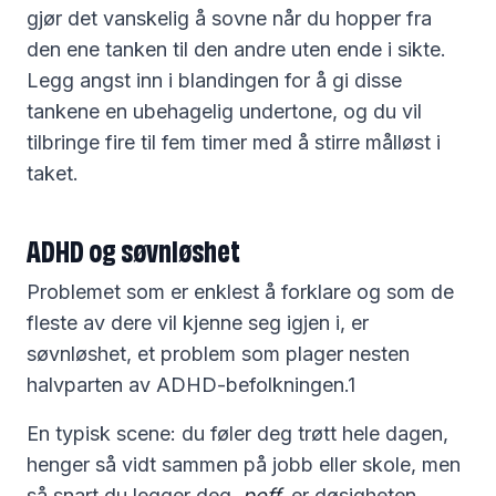
gjør det vanskelig å sovne når du hopper fra
den ene tanken til den andre uten ende i sikte.
Legg angst inn i blandingen for å gi disse
tankene en ubehagelig undertone, og du vil
tilbringe fire til fem timer med å stirre målløst i
taket.
ADHD og søvnløshet
Problemet som er enklest å forklare og som de
fleste av dere vil kjenne seg igjen i, er
søvnløshet, et problem som plager nesten
halvparten av ADHD-befolkningen.1
En typisk scene: du føler deg trøtt hele dagen,
henger så vidt sammen på jobb eller skole, men
så snart du legger deg,
poff,
er døsigheten