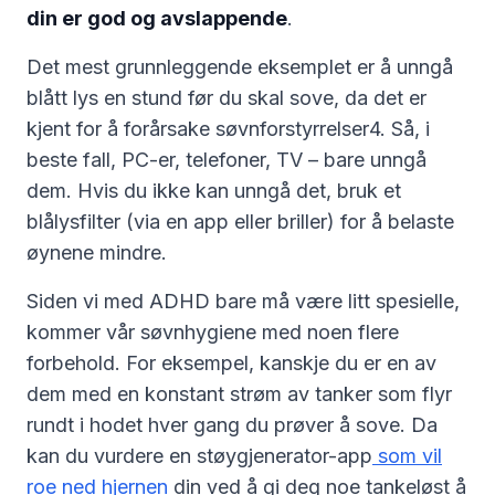
din er god og avslappende
.
Det mest grunnleggende eksemplet er å unngå
blått lys en stund før du skal sove, da det er
kjent for å forårsake søvnforstyrrelser4. Så, i
beste fall, PC-er, telefoner, TV – bare unngå
dem. Hvis du ikke kan unngå det, bruk et
blålysfilter (via en app eller briller) for å belaste
øynene mindre.
Siden vi med ADHD bare må være litt spesielle,
kommer vår søvnhygiene med noen flere
forbehold. For eksempel, kanskje du er en av
dem med en konstant strøm av tanker som flyr
rundt i hodet hver gang du prøver å sove. Da
kan du vurdere en støygjenerator-app
som vil
roe ned hjernen
din ved å gi deg noe tankeløst å