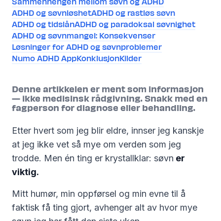
Sammenhengen mellom søvn og ADHD
ADHD og søvnløshet
ADHD og rastløs søvn
ADHD og tidslån
ADHD og paradoksal søvnighet
ADHD og søvnmangel: Konsekvenser
Løsninger for ADHD og søvnproblemer
Numo ADHD App
Konklusjon
Kilder
Denne artikkelen er ment som informasjon
— ikke medisinsk rådgivning. Snakk med en
fagperson for diagnose eller behandling.
Etter hvert som jeg blir eldre, innser jeg kanskje
at jeg ikke vet så mye om verden som jeg
trodde. Men én ting er krystallklar: søvn
er
viktig.
Mitt humør, min oppførsel og min evne til å
faktisk få ting gjort, avhenger alt av hvor mye