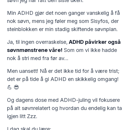
søvn jeg har fått den siste uken.
Min ADHD gjør det noen ganger vanskelig å få
nok søvn, mens jeg føler meg som Sisyfos, der
steinblokken er min stadig skiftende søvnplan.
Ja, til ingen overraskelse,
ADHD påvirker også
søvnmønstrene våre!
Som om vi ikke hadde
nok å stri med fra før av...
Men uansett! Nå er det ikke tid for å være trist;
det er på tide å gi ADHD en skikkelig omgang!
💪 😎
Og dagens dose med ADHD-juling vil fokusere
på alt søvnrelatert og hvordan du endelig kan ta
igjen litt Zzz.
I dag skal du lære: