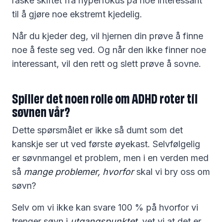
raske skiftet fra hyperfokus på noe interessant
til å gjøre noe ekstremt kjedelig.
Når du kjeder deg, vil hjernen din prøve å finne
noe å feste seg ved. Og når den ikke finner noe
interessant, vil den rett og slett prøve å sovne.
Spiller det noen rolle om ADHD roter til
søvnen vår?
Dette spørsmålet er ikke så dumt som det
kanskje ser ut ved første øyekast. Selvfølgelig
er søvnmangel et problem, men i en verden med
så
mange problemer, hvorfor
skal vi bry oss om
søvn?
Selv om vi ikke kan svare 100 % på hvorfor vi
trenger søvn i
utgangspunktet,
vet vi at det er