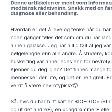
Denne artikkelen er ment som informas
medisinsk rådgivning. Snakk med en fa
diagnose eller behandling.
Hvordan er det å leve og tenke når du ha
noen ganger føles det som om du har lande
annen galakse. Jeg har alltid følt at jeg v
bølgelengde enn alle andre. Å studere, k
huske ting var annerledes enn for nevrotyp
Kjenner du deg igjen? Det finnes mange for
mennesker der ute, og det er helt greit. Er
verdt å være nevrotypisk?🙂
Så, hvis du har blitt kalt en «IOEOTO» («In
og ut det andre»), en «dagdrømmer» eller