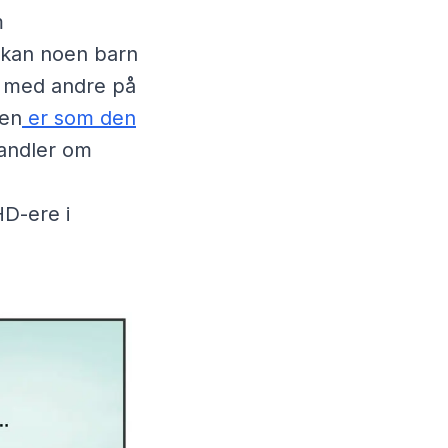
m
r kan noen barn
t med andre på
nen
er som den
andler om
e
HD-ere i