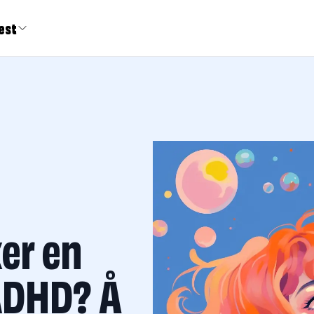
est
er en
ADHD? Å