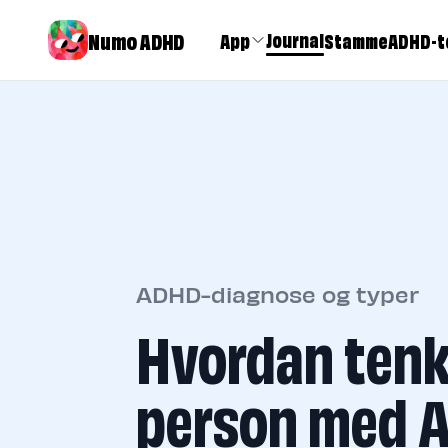
Numo ADHD
Journal
App
Stamme
ADHD-t
ADHD-diagnose og typer
Hvordan tenk
person med 