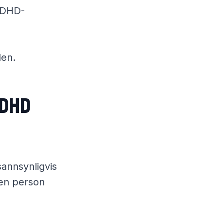
 ADHD-
den.
ADHD
sannsynligvis
 en person