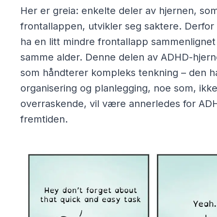
Her er greia: enkelte deler av hjernen, so
frontallappen, utvikler seg saktere. Derfo
ha en litt mindre frontallapp sammenligne
samme alder. Denne delen av ADHD-hjer
som håndterer kompleks tenkning – den h
organisering og planlegging, noe som, ikk
overraskende, vil være annerledes for AD
fremtiden.