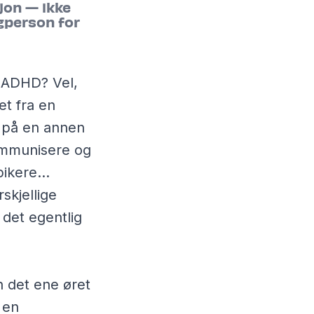
jon — ikke
gperson for
r ADHD? Vel,
t fra en
ar på en annen
ommunisere og
ikere...
skjellige
 det egentlig
n det ene øret
 en