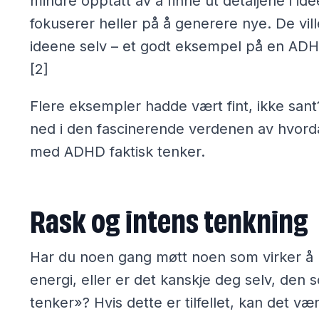
mindre opptatt av å finne ut detaljene i ide
fokuserer heller på å generere nye. De ville
ideene selv – et godt eksempel på en AD
[2]
Flere eksempler hadde vært fint, ikke san
ned i den fascinerende verdenen av hvor
med ADHD faktisk tenker.
Rask og intens tenkning
Har du noen gang møtt noen som virker å 
energi, eller er det kanskje deg selv, den 
tenker»? Hvis dette er tilfellet, kan det væ