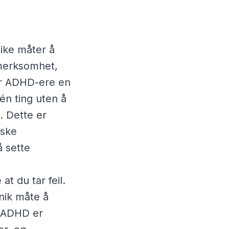
ulike måter å
pmerksomhet,
ar ADHD-ere en
én ting uten å
. Dette er
iske
 sette
t du tar feil.
nik måte å
d ADHD er