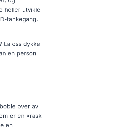
er, og
 heller utvikle
HD-tankegang.
t? La oss dykke
dan en person
boble over av
som er en «rask
re en