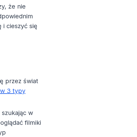
y, że nie
odpowiednim
i cieszyć się
ę przez świat
w 3 typy
 szukając w
glądać filmiki
typ