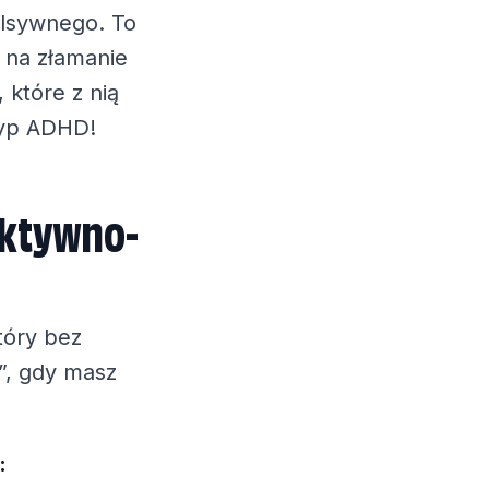
lsywnego. To
 na złamanie
 które z nią
typ ADHD!
aktywno-
tóry bez
!”, gdy masz
: