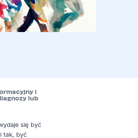
formacyjny i
diagnozy lub
wydaje się być
i tak, być