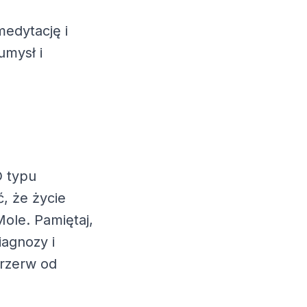
edytację i
umysł i
D typu
, że życie
ole. Pamiętaj,
iagnozy i
przerw od