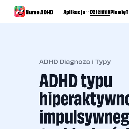
Numo ADHD
Dziennik
Aplikacja
Plemię
T
ADHD Diagnoza i Typy
ADHD typu
hiperaktywn
impulsywneg