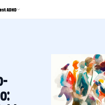
est ADHD
o-
o: