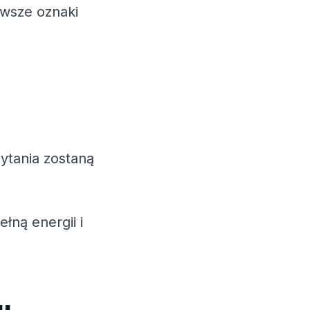
rwsze oznaki
ytania zostaną
łną energii i
u