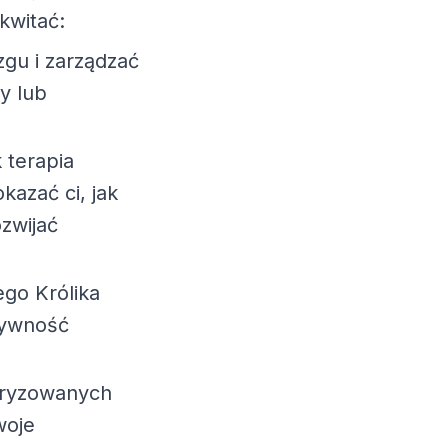
kwitać:
gu i zarządzać
y lub
k terapia
azać ci, jak
zwijać
go Królika
tywność
uryzowanych
woje