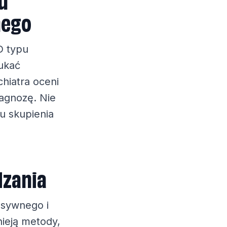
nego
D typu
ukać
hiatra oceni
iagnozę. Nie
u skupienia
dzania
lsywnego i
nieją metody,