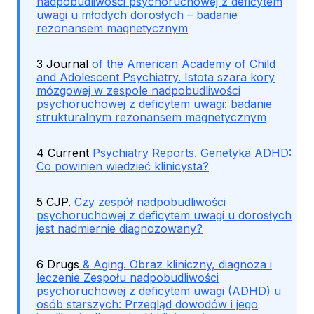
nadpobudliwości psychoruchowej z deficytem
uwagi u młodych dorosłych – badanie
rezonansem magnetycznym
3 Journal
of the American Academy of Child
and Adolescent Psychiatry. Istota szara kory
mózgowej w zespole nadpobudliwości
psychoruchowej z deficytem uwagi: badanie
strukturalnym rezonansem magnetycznym
4 Current
Psychiatry Reports. Genetyka ADHD:
Co powinien wiedzieć klinicysta?
5 CJP.
Czy zespół nadpobudliwości
psychoruchowej z deficytem uwagi u dorosłych
jest nadmiernie diagnozowany?
6 Drugs
& Aging. Obraz kliniczny, diagnoza i
leczenie Zespołu nadpobudliwości
psychoruchowej z deficytem uwagi (ADHD) u
osób starszych: Przegląd dowodów i jego