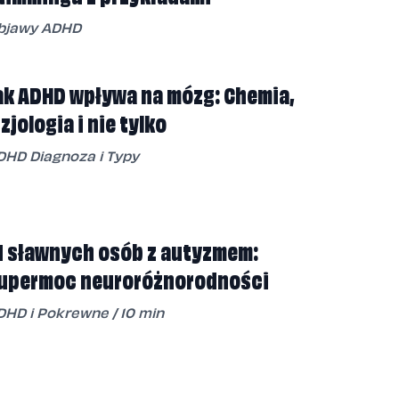
bjawy ADHD
ak ADHD wpływa na mózg: Chemia,
izjologia i nie tylko
DHD Diagnoza i Typy
1 sławnych osób z autyzmem:
upermoc neuroróżnorodności
DHD i Pokrewne
/
10
min