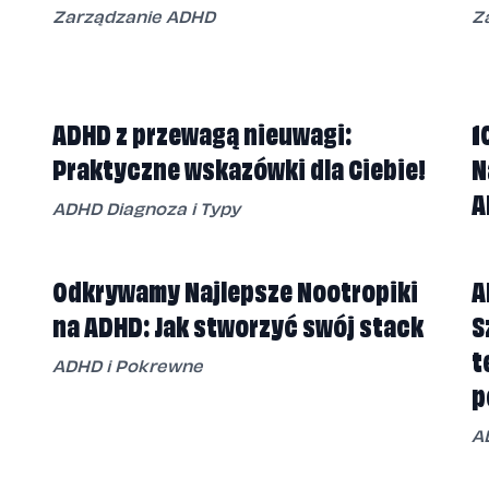
Zarządzanie ADHD
Z
ADHD z przewagą nieuwagi:
1
Praktyczne wskazówki dla Ciebie!
N
A
ADHD Diagnoza i Typy
Odkrywamy Najlepsze Nootropiki
A
na ADHD: Jak stworzyć swój stack
S
t
ADHD i Pokrewne
p
A