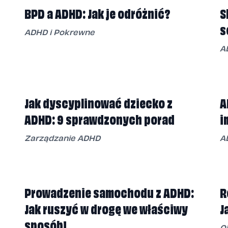
BPD a ADHD: Jak je odróżnić?
S
s
ADHD i Pokrewne
A
Jak dyscyplinować dziecko z
A
ADHD: 9 sprawdzonych porad
i
Zarządzanie ADHD
A
Prowadzenie samochodu z ADHD:
R
Jak ruszyć w drogę we właściwy
J
sposób!
O