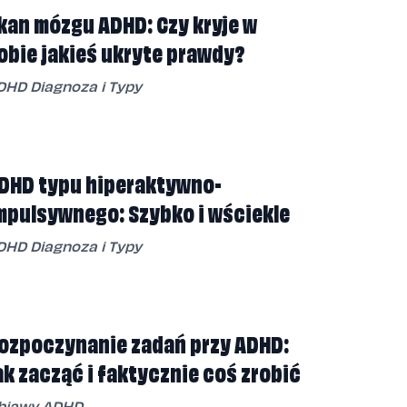
kan mózgu ADHD: Czy kryje w
obie jakieś ukryte prawdy?
DHD Diagnoza i Typy
DHD typu hiperaktywno-
mpulsywnego: Szybko i wściekle
DHD Diagnoza i Typy
ozpoczynanie zadań przy ADHD:
ak zacząć i faktycznie coś zrobić
bjawy ADHD