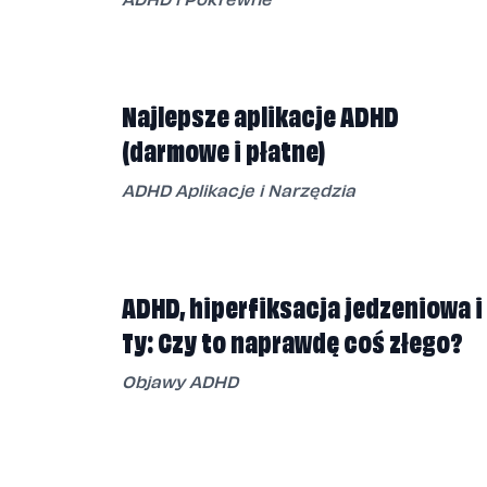
Najlepsze aplikacje ADHD
(darmowe i płatne)
ADHD Aplikacje i Narzędzia
ADHD, hiperfiksacja jedzeniowa i
Ty: Czy to naprawdę coś złego?
Objawy ADHD