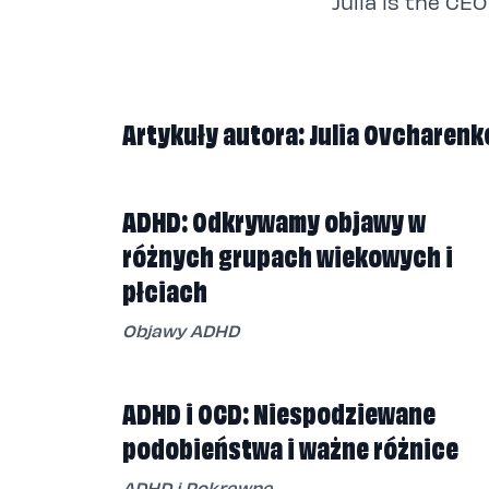
Julia is the CE
Artykuły autora: Julia Ovcharenk
ADHD: Odkrywamy objawy w
różnych grupach wiekowych i
płciach
Objawy ADHD
ADHD i OCD: Niespodziewane
podobieństwa i ważne różnice
ADHD i Pokrewne