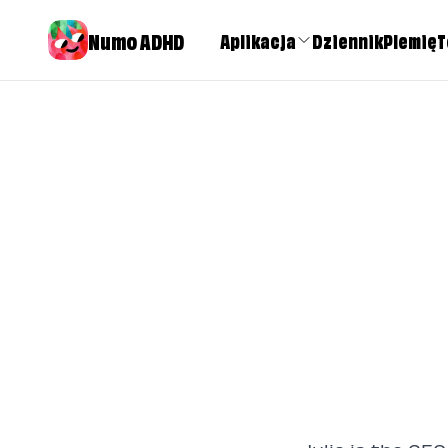
Numo ADHD
Aplikacja
Dziennik
Plemię
T