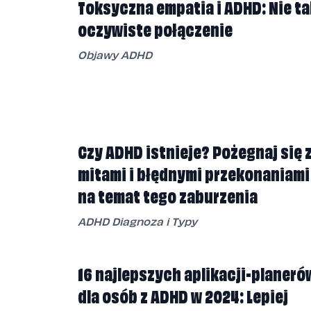
Toksyczna empatia i ADHD: Nie ta
oczywiste połączenie
Objawy ADHD
Czy ADHD istnieje? Pożegnaj się 
mitami i błędnymi przekonaniami
na temat tego zaburzenia
ADHD Diagnoza i Typy
16 najlepszych aplikacji-planeró
dla osób z ADHD w 2024: Lepiej