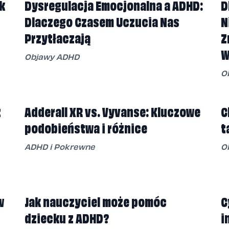
k
Dysregulacja Emocjonalna a ADHD:
D
Dlaczego Czasem Uczucia Nas
N
Przytłaczają
Z
W
Objawy ADHD
O
z
Adderall XR vs. Vyvanse: Kluczowe
C
podobieństwa i różnice
t
ADHD i Pokrewne
O
w
Jak nauczyciel może pomóc
C
dziecku z ADHD?
i