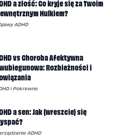
DHD a złość: Co kryje się za Twoim
ewnętrznym Hulkiem?
bjawy ADHD
DHD vs Choroba Afektywna
wubiegunowa: Rozbieżności i
owiązania
DHD i Pokrewne
DHD a sen: Jak (wreszcie) się
yspać?
arządzanie ADHD