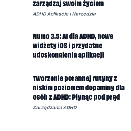
zarządzaj swoim życiem
ADHD Aplikacje i Narzędzia
Numo 3.5: AI dla ADHD, nowe
widżety iOS i przydatne
udoskonalenia aplikacji
Tworzenie porannej rutyny z
niskim poziomem dopaminy dla
osób z ADHD: Płynąc pod prąd
Zarządzanie ADHD