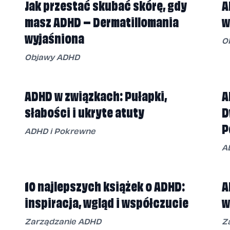
Jak przestać skubać skórę, gdy
A
masz ADHD – Dermatillomania
w
wyjaśniona
O
Objawy ADHD
ADHD w związkach: Pułapki,
A
słabości i ukryte atuty
D
P
ADHD i Pokrewne
A
10 najlepszych książek o ADHD:
A
inspiracja, wgląd i współczucie
w
Zarządzanie ADHD
Z