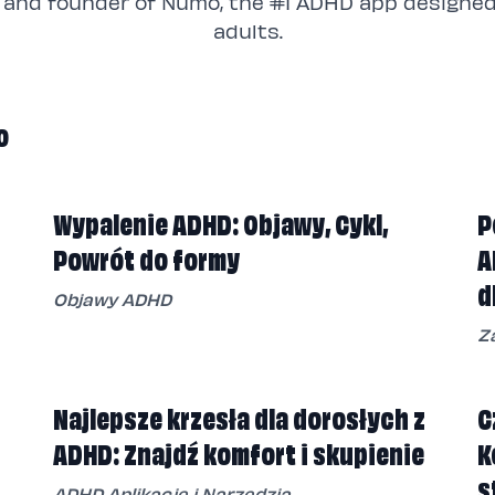
O and founder of Numo, the #1 ADHD app designed 
adults.
o
Wypalenie ADHD: Objawy, Cykl,
P
Powrót do formy
A
d
Objawy ADHD
Z
Najlepsze krzesła dla dorosłych z
C
ADHD: Znajdź komfort i skupienie
K
s
ADHD Aplikacje i Narzędzia