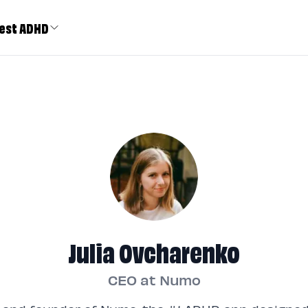
est ADHD
Julia Ovcharenko
CEO at Numo