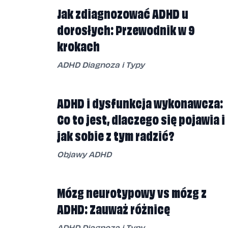
Jak zdiagnozować ADHD u
dorosłych: Przewodnik w 9
krokach
ADHD Diagnoza i Typy
ADHD i dysfunkcja wykonawcza:
Co to jest, dlaczego się pojawia i
jak sobie z tym radzić?
Objawy ADHD
Mózg neurotypowy vs mózg z
ADHD: Zauważ różnicę
ADHD Diagnoza i Typy