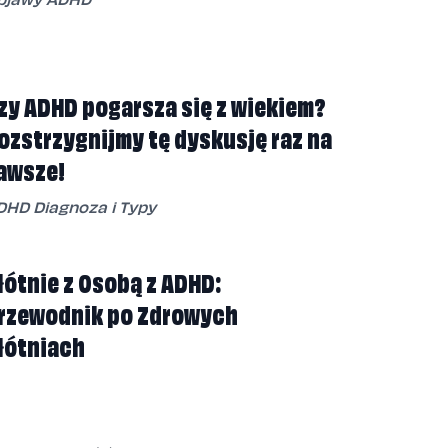
zy ADHD pogarsza się z wiekiem?
ozstrzygnijmy tę dyskusję raz na
awsze!
DHD Diagnoza i Typy
łótnie z Osobą z ADHD:
rzewodnik po Zdrowych
łótniach