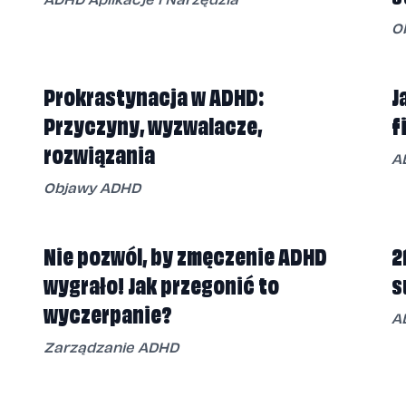
O
Prokrastynacja w ADHD:
J
Przyczyny, wyzwalacze,
f
rozwiązania
A
Objawy ADHD
Nie pozwól, by zmęczenie ADHD
2
wygrało! Jak przegonić to
s
wyczerpanie?
A
Zarządzanie ADHD