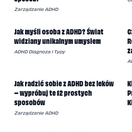
Zarządzanie ADHD
Jak myśli osoba z ADHD? Świat
C
widziany unikalnym umysłem
R
z
ADHD Diagnoza i Typy
A
Jak radzić sobie z ADHD bez leków
K
– wypróbuj te 12 prostych
P
sposobów
K
Zarządzanie ADHD