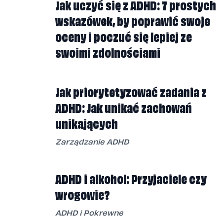
Jak uczyć się z ADHD: 7 prostych
wskazówek, by poprawić swoje
oceny i poczuć się lepiej ze
swoimi zdolnościami
Jak priorytetyzować zadania z
ADHD: Jak unikać zachowań
unikających
Zarządzanie ADHD
ADHD i alkohol: Przyjaciele czy
wrogowie?
ADHD i Pokrewne