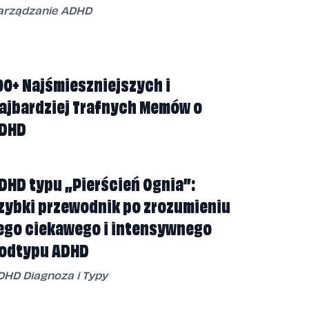
arządzanie ADHD
00+ Najśmieszniejszych i
ajbardziej Trafnych Memów o
DHD
DHD typu „Pierścień Ognia”:
zybki przewodnik po zrozumieniu
ego ciekawego i intensywnego
odtypu ADHD
DHD Diagnoza i Typy