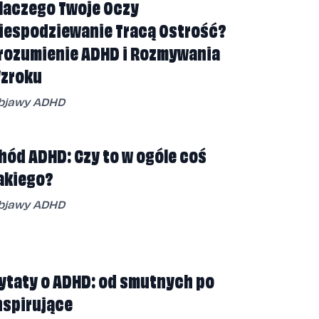
laczego Twoje Oczy
iespodziewanie Tracą Ostrość?
rozumienie ADHD i Rozmywania
zroku
bjawy ADHD
hód ADHD: Czy to w ogóle coś
akiego?
bjawy ADHD
ytaty o ADHD: od smutnych po
nspirujące