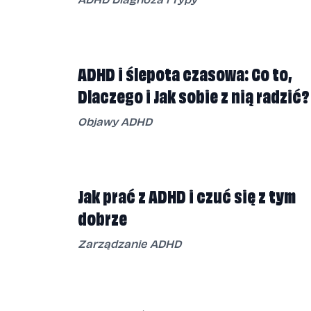
ADHD i ślepota czasowa: Co to,
Dlaczego i Jak sobie z nią radzić?
Objawy ADHD
Jak prać z ADHD i czuć się z tym
dobrze
Zarządzanie ADHD