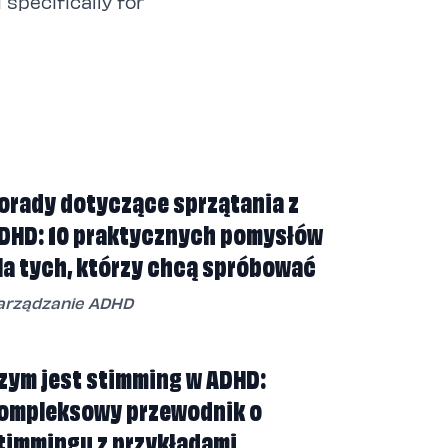
specifically for
orady dotyczące sprzątania z
DHD: 10 praktycznych pomysłów
la tych, którzy chcą spróbować
arządzanie ADHD
zym jest stimming w ADHD:
ompleksowy przewodnik o
timmingu z przykładami