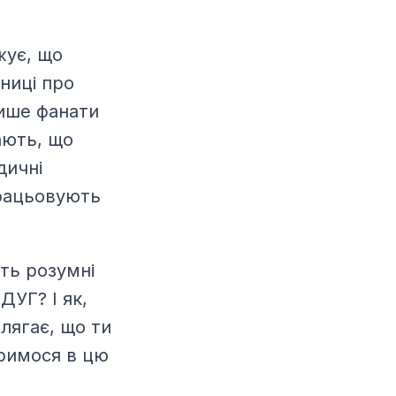
жує, що
тниці про
лише фанати
ають, що
дичні
працьовують
ть розумні
ДУГ? І як,
олягає, що ти
римося в цю