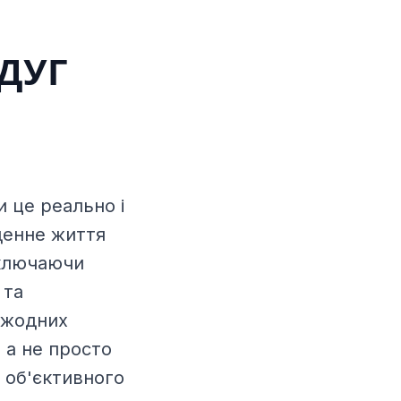
РДУГ
и це реально і
денне життя
включаючи
 та
 жодних
 а не просто
 об'єктивного