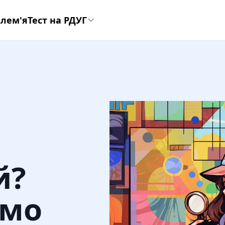
лем'я
Тест на РДУГ
й?
ємо