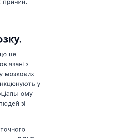
х причин.
озку.
що це
в'язані з
 у мозкових
ункціонують у
оціальному
людей зі
аточного