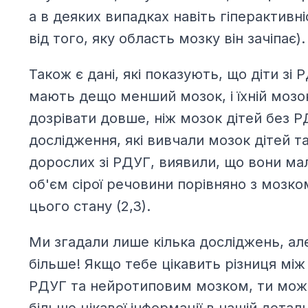
а в деяких випадках навіть гіперактивн
від того, яку область мозку він зачіпає).
Також є дані, які показують, що діти зі 
мають дещо менший мозок, і їхній моз
дозрівати довше, ніж мозок дітей без РД
дослідження, які вивчали мозок дітей т
дорослих зі РДУГ, виявили, що вони м
об'єм сірої речовини порівняно з мозко
цього стану (2,3).
Ми згадали лише кілька досліджень, ал
більше! Якщо тебе цікавить різниця між
РДУГ та нейротиповим мозком, ти мож