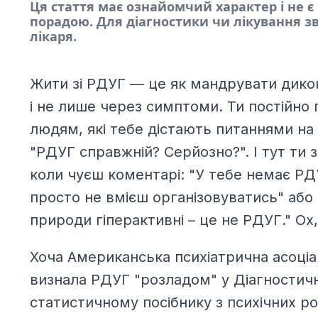
Ця стаття має ознайомчий характер і не 
порадою. Для діагностики чи лікування з
лікаря.
Жити зі РДУГ — це як мандрувати дико
і не лише через симптоми. Ти постійно
людям, які тебе дістають питаннями на
"РДУГ справжній? Серйозно?". І тут ти з
коли чуєш коментарі: "У тебе немає РД
просто не вмієш організовуватись" або 
природи гіперактивні – це не РДУГ." Ох,
Хоча Американська психіатрична асоціац
визнала РДУГ "розладом" у Діагностич
статистичному посібнику з психічних р