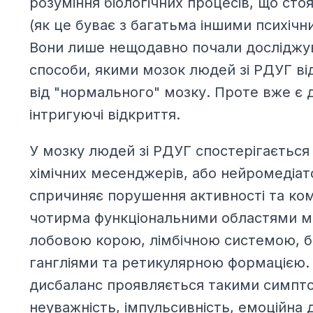
розуміння біологічних процесів, що сто
(як це буває з багатьма іншими психічн
Вони лише нещодавно почали досліджув
способи, якими мозок людей зі РДУГ ві
від "нормального" мозку. Проте вже є 
інтригуючі відкриття.
У мозку людей зі РДУГ спостерігається
хімічних месенджерів, або нейромедіат
спричиняє порушення активності та кому
чотирма функціональними областями м
лобовою корою, лімбічною системою, 
гангліями та ретикулярною формацією.
дисбаланс проявляється такими симпт
неуважність, імпульсивність, емоційна 