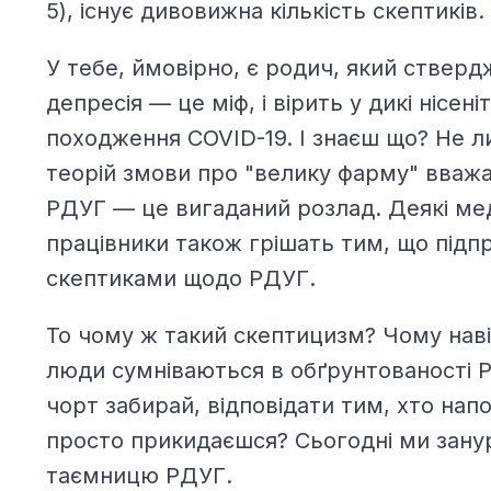
5), існує дивовижна кількість скептиків.
У тебе, ймовірно, є родич, який стверд
депресія — це міф, і вірить у дикі нісені
походження COVID-19. І знаєш що? Не 
теорій змови про "велику фарму" вваж
РДУГ — це вигаданий розлад. Деякі ме
працівники також грішать тим, що під
скептиками щодо РДУГ.
То чому ж такий скептицизм? Чому наві
люди сумніваються в обґрунтованості Р
чорт забирай, відповідати тим, хто нап
просто прикидаєшся? Сьогодні ми зану
таємницю РДУГ.