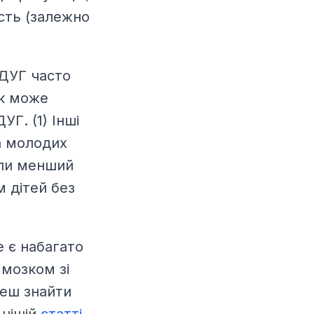
ість (залежно
РДУГ часто
ок може
УГ. (1) Інші
а молодих
али менший
м дітей без
е є набагато
 мозком зі
еш знайти