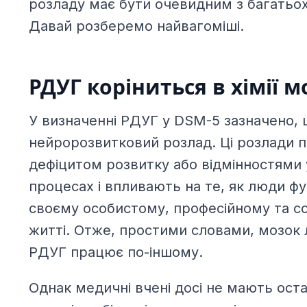
розладу має бути очевидним з багатьо
Давай розберемо найвагоміші.
РДУГ коріниться в хімії м
У визначенні РДУГ у DSM-5 зазначено, 
нейророзвитковий розлад. Ці розлади по
дефіцитом розвитку або відмінностями
процесах і впливають на те, як люди ф
своєму особистому, професійному та с
житті. Отже, простими словами, мозок 
РДУГ працює по-іншому.
Однак медичні вчені досі не мають ост