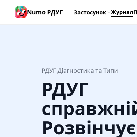
Numo РДУГ
Журнал
Застосунок
П
РДУГ Діагностика та Типи
РДУГ
справжні
Розвінчу