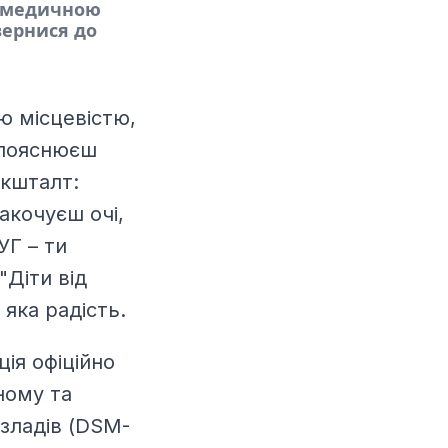
є медичною
вернися до
ю місцевістю,
 пояснюєш
 кшталт:
акочуєш очі,
УГ – ти
"Діти від
 яка радість.
ія офіційно
ному та
озладів (DSM-