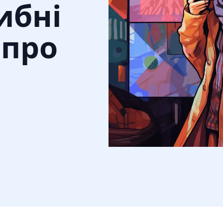
ибні
 про