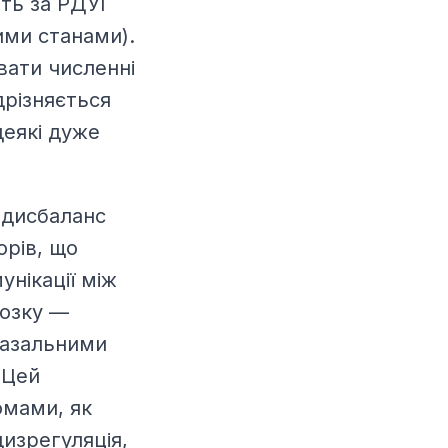
ять за РДУГ
ими станами).
ати численні
дрізняється
деякі дуже
 дисбаланс
орів, що
нікації між
озку —
базальними
 Цей
омами, як
дизрегуляція,