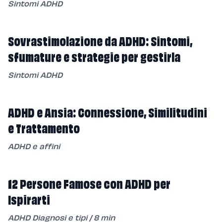
Sintomi ADHD
Sovrastimolazione da ADHD: Sintomi,
sfumature e strategie per gestirla
Sintomi ADHD
ADHD e Ansia: Connessione, Similitudini
e Trattamento
ADHD e affini
12 Persone Famose con ADHD per
Ispirarti
ADHD Diagnosi e tipi
/
8
min