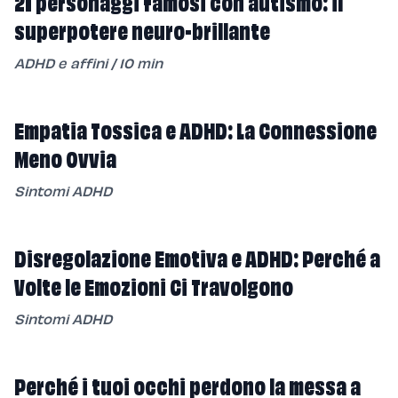
21 personaggi famosi con autismo: il
superpotere neuro-brillante
ADHD e affini
/
10
min
Empatia Tossica e ADHD: La Connessione
Meno Ovvia
Sintomi ADHD
Disregolazione Emotiva e ADHD: Perché a
Volte le Emozioni Ci Travolgono
Sintomi ADHD
Perché i tuoi occhi perdono la messa a