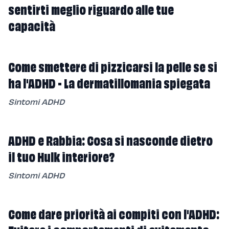
sentirti meglio riguardo alle tue
capacità
Come smettere di pizzicarsi la pelle se si
ha l'ADHD - La dermatillomania spiegata
Sintomi ADHD
ADHD e Rabbia: Cosa si nasconde dietro
il tuo Hulk interiore?
Sintomi ADHD
Come dare priorità ai compiti con l'ADHD: