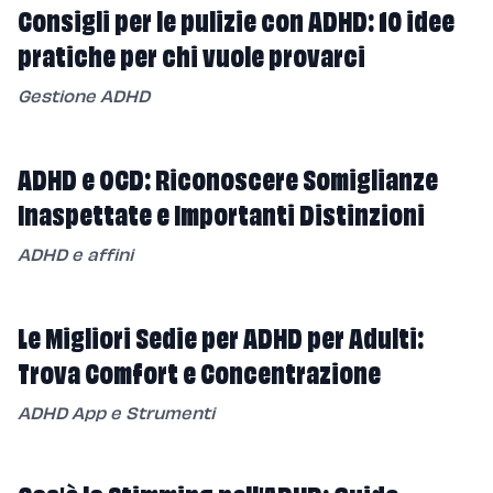
Consigli per le pulizie con ADHD: 10 idee
pratiche per chi vuole provarci
Gestione ADHD
ADHD e OCD: Riconoscere Somiglianze
Inaspettate e Importanti Distinzioni
ADHD e affini
Le Migliori Sedie per ADHD per Adulti:
Trova Comfort e Concentrazione
ADHD App e Strumenti